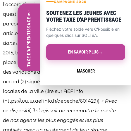
CAMPAGNE 2026
l’accord signé par les syndicats et l’élue intègre la
‹
SOUTENEZ LES JEUNES AVEC
question de l’engagement de l’agent dans le
€
VOTRE TAXE D'APPRENTISSAGE
TAXE D'APPRENTISSAGE
parcours professionnel et comprend ainsi un
Fléchez votre solde vers C'Possible en
article qui permet la «
valorisation du mentorat
quelques clics sur SOLTéA.
dans le cadre de l’entretien d’évaluation »
. En
→
EN SAVOIR PLUS
2015, la ville de Suresnes avait en effet mis en
place, le régime indemnitaire au mérite fondé sur
MASQUER
des variations à la hausse et à la baisse, après un
accord (2) signé avec l’ensemble des sections
locales de la ville (lire sur AEF info
(https://www.aefinfo.fr/depeche/601429)). «
Avec
ce dispositif, il s’agissait de reconnaître le mérite
de nos agents les plus engagés et les plus
motivés, avec un ajustement de leur régime