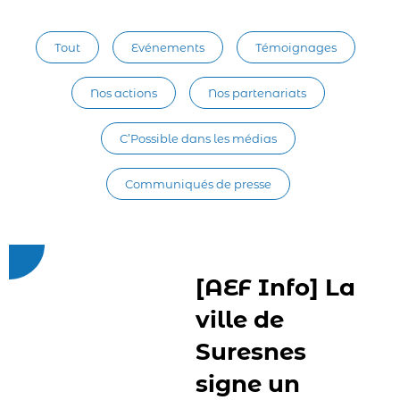
Tout
Evénements
Témoignages
Nos actions
Nos partenariats
C’Possible dans les médias
Communiqués de presse
[AEF Info] La
ville de
Suresnes
signe un