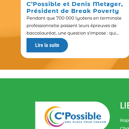
C’Possible et Denis Metzger,
Président de Break Poverty
Pendant que 700 000 lycéens en terminale
professionnelle passent leurs épreuves de
baccalauréat, une question s'impose : qui
sera là pour eux à la sortie ? Et cette
Lire la suite
question pose celle de la responsabilité
éducative
LI
Rap
Cha