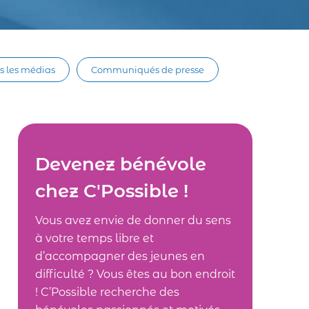
s les médias
Communiqués de presse
Devenez bénévole
chez C'Possible !
Vous avez envie de donner du sens
à votre temps libre et
d’accompagner des jeunes en
difficulté ? Vous êtes au bon endroit
! C’Possible recherche des