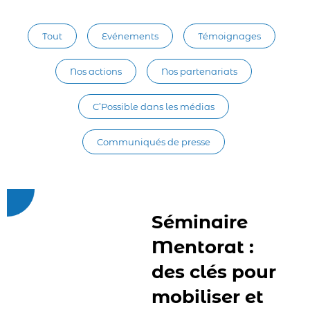
Tout
Evénements
Témoignages
Nos actions
Nos partenariats
C’Possible dans les médias
Communiqués de presse
Séminaire
Mentorat :
des clés pour
mobiliser et