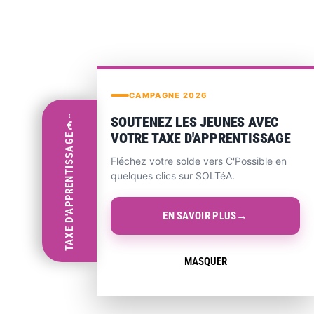
POURQUOI L’INTERDICTION DES
RÉSEAUX SOCIAUX PEUT-ELLE
BÉNÉFICIER AUX JEUNES DES LYCÉES
PROFESSIONNELS ?
CAMPAGNE 2026
Les dangers des réseaux sociaux Tik Tok
‹
SOUTENEZ LES JEUNES AVEC
et Instagram : jusqu’à 12h par jour de
€
VOTRE TAXE D'APPRENTISSAGE
TAXE D'APPRENTISSAGE
consultation pour certains jeunes...
Fléchez votre solde vers C'Possible en
02 mars, 2026
/
0 Commentaires
quelques clics sur SOLTéA.
→
EN SAVOIR PLUS
MASQUER